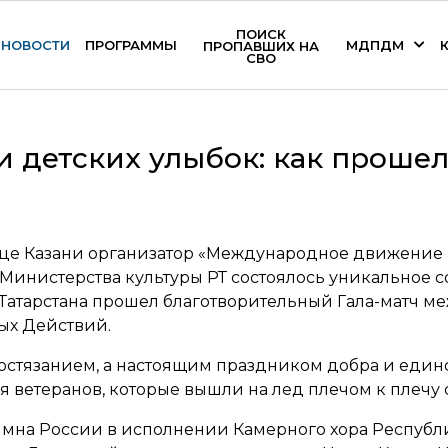
ПОИСК
НОВОСТИ
ПРОГРАММЫ
МДПДМ
ПРОПАВШИХ НА
СВО
и детских улыбок: как проше
рце Казани организатор «Международное движение
Министерства культуры РТ состоялось уникальное с
 Татарстана прошел благотворительный Гала-матч 
ых Действий.
состязанием, а настоящим праздником добра и единс
 ветеранов, которые вышли на лед плечом к плечу
имна России в исполнении Камерного хора Республ