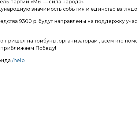
ель партии «Мы — сила народа»
ународную значимость события и единство взглядо
редства 9300 р. будут направлены на поддержку уч
то пришел на трибуны, организаторам , всем кто пом
ы приближаем Победу!
онда
/help