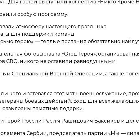
н. Для гостей выступили коллектив «Никто Кроме Н
товили особую программу:
авали атмосферу настоящего праздника
каты для поддержки команд
сьмо герою» — теплые послания обязательно найдут
ательная фотовыставка «Отец Героя», организованна
ов СВО, никого не оставили равнодушными.
ый Специальной Военной Операции, а также полева
.
ади кого и затевался этот матч: военнослужащие, пр
 ветераны боевых действий. Вход для всех желающ
и разыграны памятные подарки.
и Герой России Расим Рашидович Баксиков и делег
рламента Сербии, председатель партии «Мы — сила