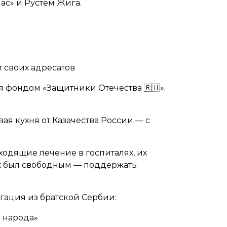
ас» и Рустем Жига.
 своих адресатов
я фондом «Защитники Отечества 🇷🇺».
я кухня от Казачества России — с
оходящие лечение в госпиталях, их
их был свободным — поддержать
ация из братской Сербии:
 народа»