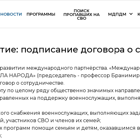
ПОИСК
НОВОСТИ
ПРОГРАММЫ
МДПДМ
ПРОПАВШИХ НА
СВО
тие: подписание договора о 
в развитии международного партнёрства. «Междун
ЛА НАРОДА» (председатель - профессор Бранимир 
овор о сотрудничестве.
оту по целому ряду общественно значимых направле
направленных на поддержку военнослужащих, выполн
ого снабжения военнослужащих, выполняющих задач
, участников СВО и членов их семей;
х программ помощи семьям и детям, оказавшимся в
;