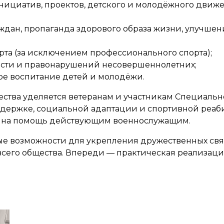
нициатив, проектов, детского и молодёжного движ
аждан, пропаганда здорового образа жизни, улучше
орта (за исключением профессионального спорта);
ности и правонарушений несовершеннолетних;
ное воспитание детей и молодёжи.
ества уделяется ветеранам и участникам Специал
ержке, социальной адаптации и спортивной реабил
х на помощь действующим военнослужащим.
е возможности для укрепления дружественных связ
 всего общества. Впереди — практическая реализац