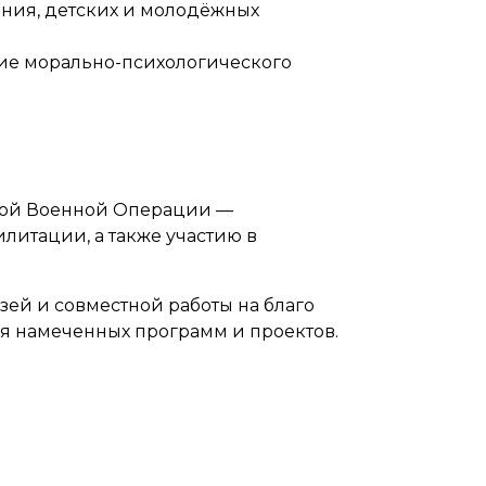
ения, детских и молодёжных
ние морально-психологического
ьной Военной Операции —
итации, а также участию в
ей и совместной работы на благо
ия намеченных программ и проектов.